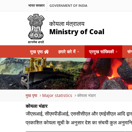
भारत सरकार
GOVERNMENT OF INDIA
कोयला मंत्रालय
Ministry of Coal
Main
मुख पृष्ठ
हमारे बारे में
+
प्रमुख सांख्यिकी
+
सं
navigation
Breadcrumb
मुख पृष्ठ
Major statistics
कोयला भंडार
कोयला भंडार
जीएसआई, सीएमपीडीआई, एससीसीएल और एमईसीएल आदि द्वारा 
प्रकाशित कोयला सूची के अनुसार देश का संचयी कुल अनुमानित