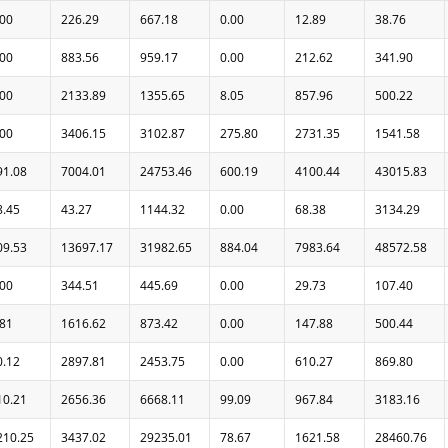
.00
226.29
667.18
0.00
12.89
38.76
.00
883.56
959.17
0.00
212.62
341.90
.00
2133.89
1355.65
8.05
857.96
500.22
.00
3406.15
3102.87
275.80
2731.35
1541.58
91.08
7004.01
24753.46
600.19
4100.44
43015.83
8.45
43.27
1144.32
0.00
68.38
3134.29
09.53
13697.17
31982.65
884.04
7983.64
48572.58
.00
344.51
445.69
0.00
29.73
107.40
.81
1616.62
873.42
0.00
147.88
500.44
0.12
2897.81
2453.75
0.00
610.27
869.80
10.21
2656.36
6668.11
99.09
967.84
3183.16
210.25
3437.02
29235.01
78.67
1621.58
28460.76