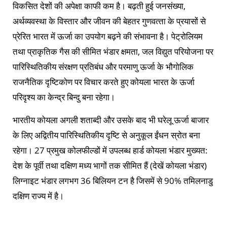
विकसित देशों की अपेक्षा काफी कम है। बढ़ती हुई जनसंख्‍या,
अर्थव्‍यवस्‍था के विस्‍तार और जीवन की बेहतर गुणवत्‍ता के प्रयासों से
प्रेरित भारत में ऊर्जा का उपयोग बढ़ने की संभावना है। पेट्रोलियम
तथा प्राकृतिक गैस की सीमित भंडार क्षमता, जल विद्युत परियोजना पर
पारिस्‍थितिकीय संरक्षण प्रतिबंध और परमाणु ऊर्जा के भौगोलिक
राजनैतिक दृष्‍टिकोण पर विचार करते हुए कोयला भारत के ऊर्जा
परिदृश्‍य का केन्‍द्र बिन्‍दु बना रहेगा।
भारतीय कोयला अगली शताब्‍दी और उसके बाद भी घरेलू ऊर्जा बाजार
के लिए अद्वितीय पारिस्‍थितिकीय दृष्‍टि से अनुकूल ईंधन स्रोत बना
रहेगा। 27 प्रमुख कोलफील्‍डों में उपलब्‍ध हार्ड कोयला भंडार मुख्‍यत:
देश के पूर्वी तथा दक्षिण मध्‍य भागों तक सीमित हैं (देखें कोयला भंडार)
लिग्‍नाइट भंडार लगभग 36 बिलियन टन है जिसमें से 90% तमिलनाडु
दक्षिण राज्‍य में है।