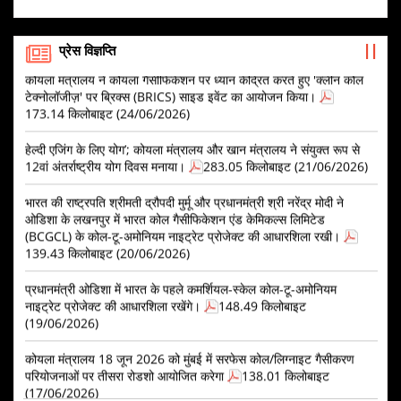
कोयला मंत्रालय ने MMDR कोयला ब्लॉकों के लिए इंश्योरेंस श्योरिटी बॉन्ड को
सतह पर मौजूद कोयले/लिग्नाइट के गैसीकरण प्रोजेक्ट्स को बढ़ावा देने की
स्वीकार करने की सूचना जारी की।
113.29 किलोबाइट (02/07/2026)
योजना के लिए प्रोजेक्ट मैनेजमेंट एजेंसी (PMA) को नियुक्त करने हेतु
प्रेस विज्ञप्ति
प्रस्ताव का अनुरोध (RFP)
552.58 किलोबाइट (17/07/2026)
कोयला मंत्रालय ने कोयला गैसीफिकेशन पर ध्यान केंद्रित करते हुए 'क्लीन कोल
टेक्नोलॉजीज़' पर ब्रिक्स (BRICS) साइड इवेंट का आयोजन किया।
प्री-एप्लीकेशन कॉन्फ्रेंस के लिए सूचना
203.78 किलोबाइट
173.14 किलोबाइट (24/06/2026)
(16/07/2026)
हेल्दी एजिंग के लिए योग’; कोयला मंत्रालय और खान मंत्रालय ने संयुक्त रूप से
जन विश्वास (प्रावधानों में संशोधन) अधिनियम, 2026 के लागू होने के
12वां अंतर्राष्ट्रीय योग दिवस मनाया।
283.05 किलोबाइट (21/06/2026)
परिणामस्वरूप नियमों में संशोधन के मसौदे पर परामर्श – इस संबंध में।
1.15 मेगा बाइट (13/07/2026)
भारत की राष्ट्रपति श्रीमती द्रौपदी मुर्मू और प्रधानमंत्री श्री नरेंद्र मोदी ने
ओडिशा के लखनपुर में भारत कोल गैसीफिकेशन एंड केमिकल्स लिमिटेड
कोयला खदान भविष्य निधि और विविध प्रावधान (जुर्माना और अपील का
(BCGCL) के कोल-टू-अमोनियम नाइट्रेट प्रोजेक्ट की आधारशिला रखी।
निर्णय) नियम, 2026 के मसौदे पर हितधारकों के साथ परामर्श - इस संबंध
में।
538.29 किलोबाइट (13/07/2026)
139.43 किलोबाइट (20/06/2026)
सतह पर कोयला/लिग्नाइट गैसीफिकेशन परियोजनाओं को बढ़ावा देने की
प्रधानमंत्री ओडिशा में भारत के पहले कमर्शियल-स्केल कोल-टू-अमोनियम
योजना: राउंड-1 आवेदन प्रक्रिया की समय-सीमा - संबंधित।
821.84
नाइट्रेट प्रोजेक्ट की आधारशिला रखेंगे।
148.49 किलोबाइट
किलोबाइट (07/07/2026)
(19/06/2026)
पावर सेक्टर के लिए स्टैंडिंग लिंकेज कमिटी (लॉन्ग-टर्म) - SLC(LT) नंबर
कोयला मंत्रालय 18 जून 2026 को मुंबई में सरफेस कोल/लिग्नाइट गैसीकरण
02/2026 की बैठक का विवरण
3.99 मेगा बाइट (06/07/2026)
परियोजनाओं पर तीसरा रोडशो आयोजित करेगा
138.01 किलोबाइट
(17/06/2026)
मई 2026 के महीने के लिए आधार वर्ष 2017-18 (अस्थायी) वाला राष्ट्रीय