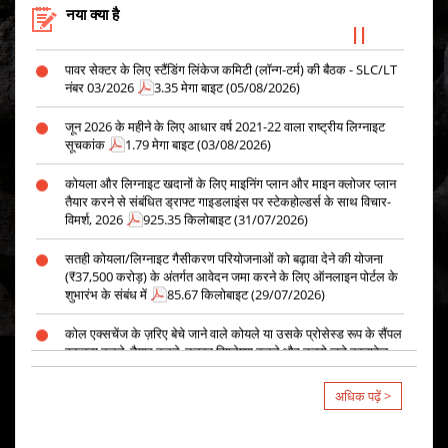
नया क्या है
Projects
406.13 किलोबाइट (07/08/2026)
पावर सेक्टर के लिए स्टैंडिंग लिंकेज कमिटी (लॉन्ग-टर्म) की बैठक - SLC/LT
नंबर 03/2026
3.35 मेगा बाइट (05/08/2026)
जून 2026 के महीने के लिए आधार वर्ष 2021-22 वाला राष्ट्रीय लिग्नाइट
सूचकांक
1.79 मेगा बाइट (03/08/2026)
कोयला और लिग्नाइट खदानों के लिए माइनिंग प्लान और माइन क्लोजर प्लान
तैयार करने से संबंधित ड्राफ्ट गाइडलाइंस पर स्टेकहोल्डर्स के साथ विचार-
विमर्श, 2026
925.35 किलोबाइट (31/07/2026)
सतही कोयला/लिग्नाइट गैसीकरण परियोजनाओं को बढ़ावा देने की योजना
(₹37,500 करोड़) के अंतर्गत आवेदन जमा करने के लिए ऑनलाइन पोर्टल के
शुभारंभ के संबंध में
85.67 किलोबाइट (29/07/2026)
कोल एक्सचेंज के ज़रिए बेचे जाने वाले कोयले या उसके प्रोसेस्ड रूप के सैंपल
इकट्ठा करने, तैयार करने, उनका विश्लेषण करने और उनसे जुड़े दस्तावेज़
तैयार करने के लिए TPA को पैनल में शामिल करना।
1.15 मेगा बाइट
(27/07/2026)
अधिक पढ़ें >
गैर-विनियमित क्षेत्र के लिए लिंकेज की नीलामी
954.49 किलोबाइट
(24/07/2026)