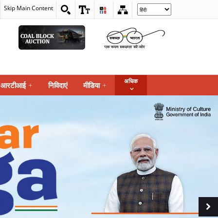
Skip Main Content
Select
your
language
अधिक
आरटीआई
+
निविदाएं
मीडिया
+