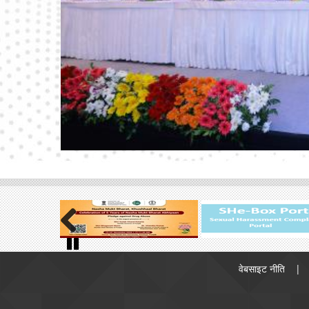
पावर सेक्टर के लिए स्टैंडिंग लिंकेज कमिटी (लॉन्ग-टर्म) -
SLC(LT) नंबर 02/2026 की बैठक का विवरण
3.99
मेगा बाइट (06/07/2026)
मई 2026 के महीने के लिए आधार वर्ष 2017-18 (अस्थायी)
वाला राष्ट्रीय कोयला सूचकांक
4.77 मेगा बाइट
(02/07/2026)
मई 2026 के लिए आधार वर्ष 2021-22 वाला राष्ट्रीय
लिग्नाइट सूचकांक
2.41 मेगा बाइट (30/06/2026)
कोliery कंट्रोल (संशोधन) नियम, 2026 के संबंध में
टिप्पणियाँ/सुझाव आमंत्रित हैं।
87.29 किलोबाइट
(29/06/2026)
सतही कोयला/लिग्नाइट गैसीकरण परियोजनाओं को प्रोत्साहन
Previous
Footer
देने की योजना” को मंजूरी देना - विनियमन
500.39
Pause
वेबसाइट नीति
menu
किलोबाइट (25/06/2026)
कोयला खदान (विशेष प्रावधान) जुर्माना अधिनिर्णय नियम,