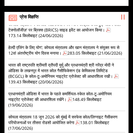
कोयला मंत्रालय ने MMDR कोयला ब्लॉकों के लिए इंश्योरेंस श्योरिटी बॉन्ड को
सतह पर मौजूद कोयले/लिग्नाइट के गैसीकरण प्रोजेक्ट्स को बढ़ावा देने की
स्वीकार करने की सूचना जारी की।
113.29 किलोबाइट (02/07/2026)
योजना के लिए प्रोजेक्ट मैनेजमेंट एजेंसी (PMA) को नियुक्त करने हेतु
प्रस्ताव का अनुरोध (RFP)
552.58 किलोबाइट (17/07/2026)
प्रेस विज्ञप्ति
कोयला मंत्रालय ने कोयला गैसीफिकेशन पर ध्यान केंद्रित करते हुए 'क्लीन कोल
टेक्नोलॉजीज़' पर ब्रिक्स (BRICS) साइड इवेंट का आयोजन किया।
प्री-एप्लीकेशन कॉन्फ्रेंस के लिए सूचना
203.78 किलोबाइट
173.14 किलोबाइट (24/06/2026)
(16/07/2026)
हेल्दी एजिंग के लिए योग’; कोयला मंत्रालय और खान मंत्रालय ने संयुक्त रूप से
जन विश्वास (प्रावधानों में संशोधन) अधिनियम, 2026 के लागू होने के
12वां अंतर्राष्ट्रीय योग दिवस मनाया।
283.05 किलोबाइट (21/06/2026)
परिणामस्वरूप नियमों में संशोधन के मसौदे पर परामर्श – इस संबंध में।
1.15 मेगा बाइट (13/07/2026)
भारत की राष्ट्रपति श्रीमती द्रौपदी मुर्मू और प्रधानमंत्री श्री नरेंद्र मोदी ने
ओडिशा के लखनपुर में भारत कोल गैसीफिकेशन एंड केमिकल्स लिमिटेड
कोयला खदान भविष्य निधि और विविध प्रावधान (जुर्माना और अपील का
(BCGCL) के कोल-टू-अमोनियम नाइट्रेट प्रोजेक्ट की आधारशिला रखी।
निर्णय) नियम, 2026 के मसौदे पर हितधारकों के साथ परामर्श - इस संबंध
139.43 किलोबाइट (20/06/2026)
में।
538.29 किलोबाइट (13/07/2026)
सतह पर कोयला/लिग्नाइट गैसीफिकेशन परियोजनाओं को बढ़ावा देने की
प्रधानमंत्री ओडिशा में भारत के पहले कमर्शियल-स्केल कोल-टू-अमोनियम
योजना: राउंड-1 आवेदन प्रक्रिया की समय-सीमा - संबंधित।
821.84
नाइट्रेट प्रोजेक्ट की आधारशिला रखेंगे।
148.49 किलोबाइट
किलोबाइट (07/07/2026)
(19/06/2026)
पावर सेक्टर के लिए स्टैंडिंग लिंकेज कमिटी (लॉन्ग-टर्म) - SLC(LT) नंबर
कोयला मंत्रालय 18 जून 2026 को मुंबई में सरफेस कोल/लिग्नाइट गैसीकरण
02/2026 की बैठक का विवरण
3.99 मेगा बाइट (06/07/2026)
परियोजनाओं पर तीसरा रोडशो आयोजित करेगा
138.01 किलोबाइट
(17/06/2026)
मई 2026 के महीने के लिए आधार वर्ष 2017-18 (अस्थायी) वाला राष्ट्रीय
कोयला सूचकांक
4.77 मेगा बाइट (02/07/2026)