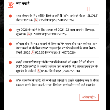
Projects
406.13 किलोबाइट (07/08/2026)
नया क्या है
पावर सेक्टर के लिए स्टैंडिंग लिंकेज कमिटी (लॉन्ग-टर्म) की बैठक - SLC/LT
नंबर 03/2026
3.35 मेगा बाइट (05/08/2026)
जून 2026 के महीने के लिए आधार वर्ष 2021-22 वाला राष्ट्रीय लिग्नाइट
सूचकांक
1.79 मेगा बाइट (03/08/2026)
कोयला और लिग्नाइट खदानों के लिए माइनिंग प्लान और माइन क्लोजर प्लान
तैयार करने से संबंधित ड्राफ्ट गाइडलाइंस पर स्टेकहोल्डर्स के साथ विचार-
विमर्श, 2026
925.35 किलोबाइट (31/07/2026)
सतही कोयला/लिग्नाइट गैसीकरण परियोजनाओं को बढ़ावा देने की योजना
(₹37,500 करोड़) के अंतर्गत आवेदन जमा करने के लिए ऑनलाइन पोर्टल के
शुभारंभ के संबंध में
85.67 किलोबाइट (29/07/2026)
कोल एक्सचेंज के ज़रिए बेचे जाने वाले कोयले या उसके प्रोसेस्ड रूप के सैंपल
इकट्ठा करने, तैयार करने, उनका विश्लेषण करने और उनसे जुड़े दस्तावेज़
तैयार करने के लिए TPA को पैनल में शामिल करना।
1.15 मेगा बाइट
(27/07/2026)
अधिक पढ़ें >
गैर-विनियमित क्षेत्र के लिए लिंकेज की नीलामी
954.49 किलोबाइट
(24/07/2026)