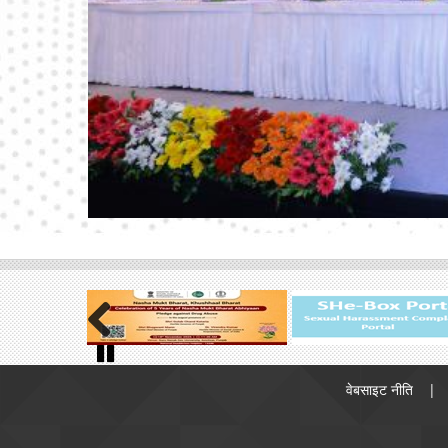
पावर सेक्टर के लिए स्टैंडिंग लिंकेज कमिटी (लॉन्ग-टर्म) -
SLC(LT) नंबर 02/2026 की बैठक का विवरण
3.99
मेगा बाइट (06/07/2026)
मई 2026 के महीने के लिए आधार वर्ष 2017-18 (अस्थायी)
वाला राष्ट्रीय कोयला सूचकांक
4.77 मेगा बाइट
(02/07/2026)
मई 2026 के लिए आधार वर्ष 2021-22 वाला राष्ट्रीय
लिग्नाइट सूचकांक
2.41 मेगा बाइट (30/06/2026)
कोliery कंट्रोल (संशोधन) नियम, 2026 के संबंध में
टिप्पणियाँ/सुझाव आमंत्रित हैं।
87.29 किलोबाइट
(29/06/2026)
सतही कोयला/लिग्नाइट गैसीकरण परियोजनाओं को प्रोत्साहन
Previous
देने की योजना” को मंजूरी देना - विनियमन
500.39
Footer
Pause
वेबसाइट नीति
menu
किलोबाइट (25/06/2026)
कोयला खदान (विशेष प्रावधान) जुर्माना अधिनिर्णय नियम,