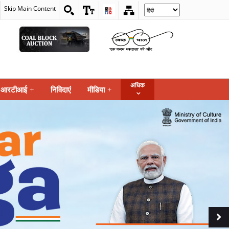
Skip Main Content
Select
your
language
अधिक
आरटीआई
+
निविदाएं
मीडिया
+