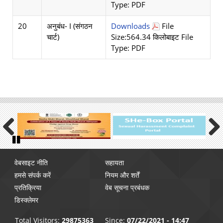
Type: PDF
20
अनुबंध- I (संगठन
Downloads
File
चार्ट)
Size:564.34 किलोबाइट File
Type: PDF
Previous
Next
Pause
Footer
वेबसाइट नीति
सहायता
menu
हमसे संपर्क करें
नियम और शर्तें
प्रतिक्रिया
वेब सूचना प्रबंधक
डिस्क्लेमर
Total Visitors:
29875363
Since:
07/22/2021 - 14:47